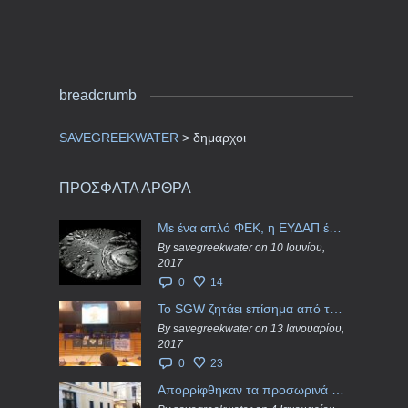
breadcrumb
SAVEGREEKWATER
>
δημαρχοι
ΠΡΟΣΦΑΤΑ ΑΡΘΡΑ
Με ένα απλό ΦΕΚ, η ΕΥΔΑΠ έγινε… “ΔΕΗ”
By savegreekwater on 10 Ιουνίου,
2017
0
14
Το SGW ζητάει επίσημα από το Ευρωπαϊκό Συμβούλιο κάθε πληροφορία για την ένταξη των ΕΥΔΑΠ, ΕΥΑΘ στο Υπερταμείο
By savegreekwater on 13 Ιανουαρίου,
2017
0
23
Απορρίφθηκαν τα προσωρινά ασφαλιστικά μέτρα κατά της επιστροφής κεφαλαίου 40 εκ. ευρώ της ΕΥΔΑΠ