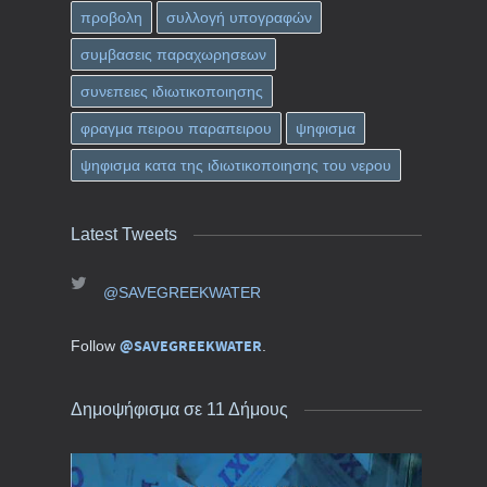
προβολη
συλλογή υπογραφών
συμβασεις παραχωρησεων
συνεπειες ιδιωτικοποιησης
φραγμα πειρου παραπειρου
ψηφισμα
ψηφισμα κατα της ιδιωτικοποιησης του νερου
Latest Tweets
@SAVEGREEKWATER
@SAVEGREEKWATER
Follow
.
Δημοψήφισμα σε 11 Δήμους