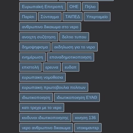
Ευρωπαϊκή Επιτροπή
ΟΗΕ
Πήλιο
Παρίσι
Σύνταγμα
ΤΑΙΠΕΔ
Υπερταμείο
ανθρωπινο δικαιωμα στο νερο
ανοιχτη συζήτηση
δελτιο τυπου
δημοψηφισμα
εκδηλωση για το νερο
ενημέρωση
επαναδημοτικοποιηση
επιστολή
ερευνα
ευδαπ
ευρωπαικη νομοθεσια
ευρωπαικη πρωτοβουλια πολιτων
ιδιωτικοποιηση
ιδιωτικοποιηση ΕΥΑΘ
κατι τρεχει με το νερο
κινδυνοι ιδιωτικοποιησης
κινηση 136
νερο ανθρωπινο δικαιωμα
ντοκιμαντερ