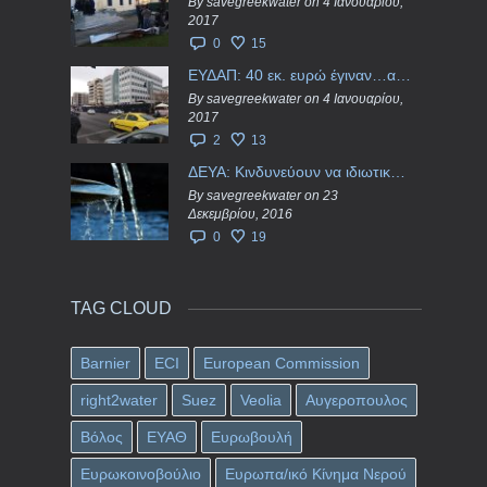
By savegreekwater on 4 Ιανουαρίου,
2017
0
15
ΕΥΔΑΠ: 40 εκ. ευρώ έγιναν…ατμός!
By savegreekwater on 4 Ιανουαρίου,
2017
2
13
ΔΕΥΑ: Κινδυνεύουν να ιδιωτικοποιηθούν τα νερά της Ελληνικής περιφέρειας;
By savegreekwater on 23
Δεκεμβρίου, 2016
0
19
TAG CLOUD
Barnier
ECI
European Commission
right2water
Suez
Veolia
Αυγεροπουλος
Βόλος
ΕΥΑΘ
Ευρωβουλή
Ευρωκοινοβούλιο
Ευρωπα/ικό Κίνημα Νερού