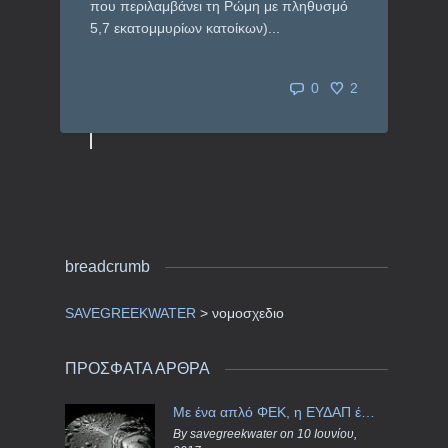
που περιλαμβάνει τη Ρώμη με πληθυσμό
5,7 εκατομμυρίων κατοίκων)...
0
2
breadcrumb
SAVEGREEKWATER
>
νομοσχεδιο
ΠΡΟΣΦΑΤΑ ΑΡΘΡΑ
Με ένα απλό ΦΕΚ, η ΕΥΔΑΠ έγινε… “ΔΕΗ”
By savegreekwater on 10 Ιουνίου,