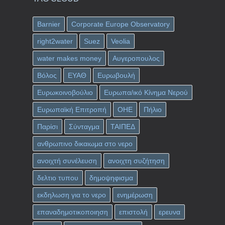
Barnier
Corporate Europe Observatory
right2water
Suez
Veolia
water makes money
Αυγεροπουλος
Βόλος
ΕΥΑΘ
Ευρωβουλή
Ευρωκοινοβούλιο
Ευρωπα/ικό Κίνημα Νερού
Ευρωπαϊκή Επιτροπή
ΟΗΕ
Πήλιο
Παρίσι
Σύνταγμα
ΤΑΙΠΕΔ
ανθρωπινο δικαιωμα στο νερο
ανοιχτή συνέλευση
ανοιχτη συζήτηση
δελτιο τυπου
δημοψηφισμα
εκδηλωση για το νερο
ενημέρωση
επαναδημοτικοποιηση
επιστολή
ερευνα