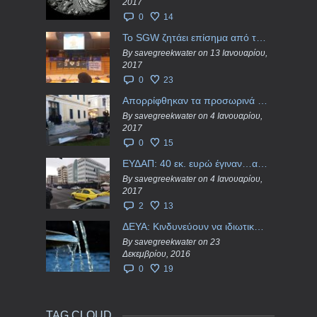
2017
0
14
Το SGW ζητάει επίσημα από το Ευρωπαϊκό Συμβούλιο κάθε πληροφορία για την ένταξη των ΕΥΔΑΠ, ΕΥΑΘ στο Υπερταμείο
By savegreekwater on 13 Ιανουαρίου,
2017
0
23
Απορρίφθηκαν τα προσωρινά ασφαλιστικά μέτρα κατά της επιστροφής κεφαλαίου 40 εκ. ευρώ της ΕΥΔΑΠ
By savegreekwater on 4 Ιανουαρίου,
2017
0
15
ΕΥΔΑΠ: 40 εκ. ευρώ έγιναν…ατμός!
By savegreekwater on 4 Ιανουαρίου,
2017
2
13
ΔΕΥΑ: Κινδυνεύουν να ιδιωτικοποιηθούν τα νερά της Ελληνικής περιφέρειας;
By savegreekwater on 23
Δεκεμβρίου, 2016
0
19
TAG CLOUD