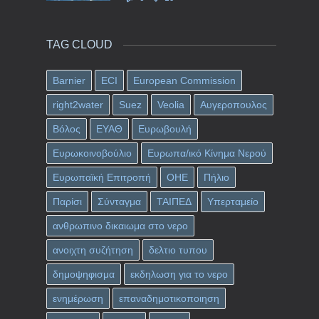
TAG CLOUD
Barnier
ECI
European Commission
right2water
Suez
Veolia
Αυγεροπουλος
Βόλος
ΕΥΑΘ
Ευρωβουλή
Ευρωκοινοβούλιο
Ευρωπα/ικό Κίνημα Νερού
Ευρωπαϊκή Επιτροπή
ΟΗΕ
Πήλιο
Παρίσι
Σύνταγμα
ΤΑΙΠΕΔ
Υπερταμείο
ανθρωπινο δικαιωμα στο νερο
ανοιχτη συζήτηση
δελτιο τυπου
δημοψηφισμα
εκδηλωση για το νερο
ενημέρωση
επαναδημοτικοποιηση