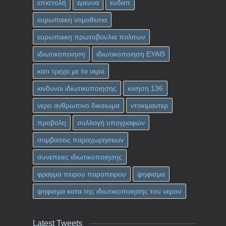
επιστολή
ερευνα
ευδαπ
ευρωπαικη νομοθεσια
ευρωπαικη πρωτοβουλια πολιτων
ιδιωτικοποιηση
ιδιωτικοποιηση ΕΥΑΘ
κατι τρεχει με το νερο
κινδυνοι ιδιωτικοποιησης
κινηση 136
νερο ανθρωπινο δικαιωμα
ντοκιμαντερ
προβολη
συλλογή υπογραφών
συμβασεις παραχωρησεων
συνεπειες ιδιωτικοποιησης
φραγμα πειρου παραπειρου
ψηφισμα
ψηφισμα κατα της ιδιωτικοποιησης του νερου
Latest Tweets